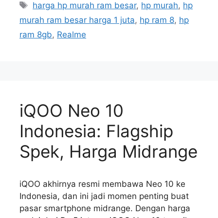
Tag
harga hp murah ram besar
,
hp murah
,
hp
murah ram besar harga 1 juta
,
hp ram 8
,
hp
ram 8gb
,
Realme
iQOO Neo 10
Indonesia: Flagship
Spek, Harga Midrange
iQOO akhirnya resmi membawa Neo 10 ke
Indonesia, dan ini jadi momen penting buat
pasar smartphone midrange. Dengan harga