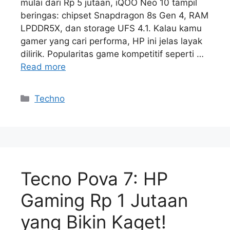
mulai dari Rp 5 jutaan, iQOO Neo 10 tampil
beringas: chipset Snapdragon 8s Gen 4, RAM
LPDDR5X, dan storage UFS 4.1. Kalau kamu
gamer yang cari performa, HP ini jelas layak
dilirik. Popularitas game kompetitif seperti …
Read more
Kategori
Techno
Tecno Pova 7: HP
Gaming Rp 1 Jutaan
yang Bikin Kaget!