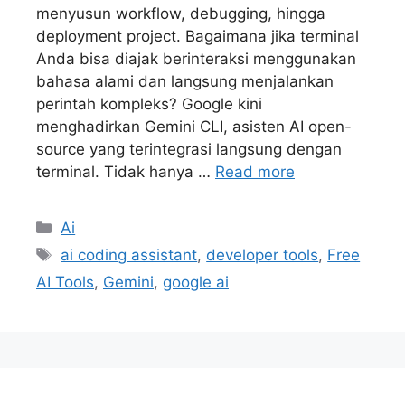
menyusun workflow, debugging, hingga
deployment project. Bagaimana jika terminal
Anda bisa diajak berinteraksi menggunakan
bahasa alami dan langsung menjalankan
perintah kompleks? Google kini
menghadirkan Gemini CLI, asisten AI open-
source yang terintegrasi langsung dengan
terminal. Tidak hanya …
Read more
Kategori
Ai
Tag
ai coding assistant
,
developer tools
,
Free
AI Tools
,
Gemini
,
google ai