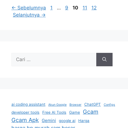
Halaman
Halaman
Halaman
Halaman
Halaman
←
Sebelumnya
1
…
9
10
11
12
Selanjutnya
→
Cari
untuk:
ai coding assistant
ChatGPT
Akun Google
Browser
Configs
Gcam
developer tools
Free AI Tools
Game
Gcam Apk
Gemini
google ai
Harga
harga hp murah ram besar