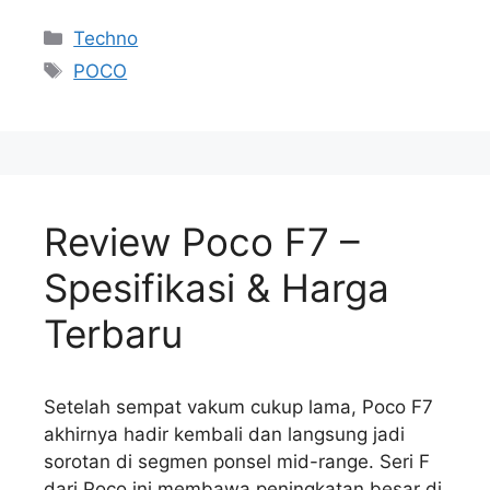
Kategori
Techno
Tag
POCO
Review Poco F7 –
Spesifikasi & Harga
Terbaru
Setelah sempat vakum cukup lama, Poco F7
akhirnya hadir kembali dan langsung jadi
sorotan di segmen ponsel mid-range. Seri F
dari Poco ini membawa peningkatan besar di