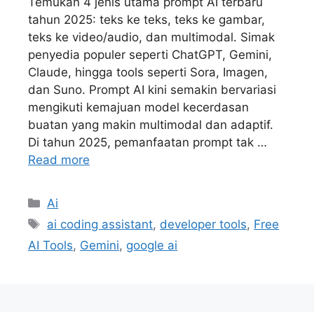
Temukan 4 jenis utama prompt AI terbaru
tahun 2025: teks ke teks, teks ke gambar,
teks ke video/audio, dan multimodal. Simak
penyedia populer seperti ChatGPT, Gemini,
Claude, hingga tools seperti Sora, Imagen,
dan Suno. Prompt AI kini semakin bervariasi
mengikuti kemajuan model kecerdasan
buatan yang makin multimodal dan adaptif.
Di tahun 2025, pemanfaatan prompt tak …
Read more
Kategori
Ai
Tag
ai coding assistant
,
developer tools
,
Free
AI Tools
,
Gemini
,
google ai