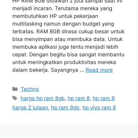
HP RAM 8GB dibawah 2 juta sampai saat ini
menjadi incaran. Terutama mereka yang
membutuhkan HP untuk pekerjaan
multitasking namun dengan budget yang
terbatas. RAM 8GB dirasa cukup besar untuk
bisa menyimpan atau membuka data. Untuk
membuka aplikasi juga tentu menjadi lebih
cepat. Dengan begitu bisa sangat membantu
untuk meningkatkan produktivitas mereka
dalam bekerja. Sayangnya …
Read more
Kategori
Techno
Tag
harga hp ram 8gb
,
hp ram 8
,
hp ram 8
harga 2 jutaan
,
hp ram 8gb
,
hp vivo ram 8