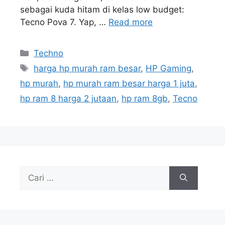
sebagai kuda hitam di kelas low budget:
Tecno Pova 7. Yap, …
Read more
Kategori
Techno
Tag
harga hp murah ram besar
,
HP Gaming
,
hp murah
,
hp murah ram besar harga 1 juta
,
hp ram 8 harga 2 jutaan
,
hp ram 8gb
,
Tecno
Cari
untuk: