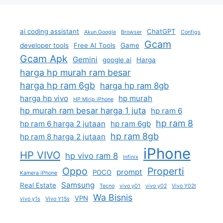
ai coding assistant
ChatGPT
Akun Google
Browser
Configs
Gcam
developer tools
Free AI Tools
Game
Gcam Apk
Gemini
google ai
Harga
harga hp murah ram besar
harga hp ram 6gb
harga hp ram 8gb
harga hp vivo
hp murah
HP Mirip iPhone
hp murah ram besar harga 1 juta
hp ram 6
hp ram 8
hp ram 6 harga 2 jutaan
hp ram 6gb
hp ram 8gb
hp ram 8 harga 2 jutaan
iPhone
HP VIVO
hp vivo ram 8
Infinix
Oppo
Properti
prompt
POCO
Kamera iPhone
Samsung
Real Estate
Tecno
vivo y01
vivo y02
Vivo Y02t
Wa Bisnis
VPN
vivo y1s
Vivo Y15s