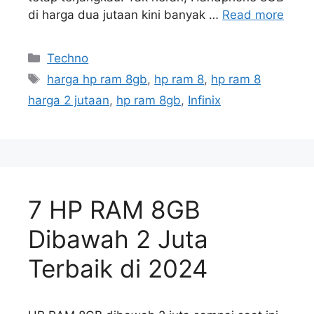
di harga dua jutaan kini banyak …
Read more
Kategori
Techno
Tag
harga hp ram 8gb
,
hp ram 8
,
hp ram 8
harga 2 jutaan
,
hp ram 8gb
,
Infinix
7 HP RAM 8GB
Dibawah 2 Juta
Terbaik di 2024