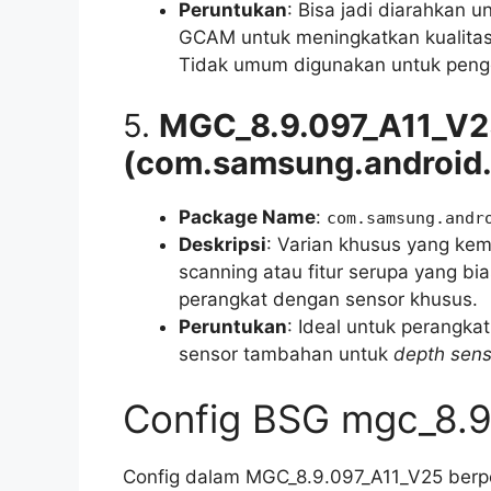
Peruntukan
: Bisa jadi diarahkan 
GCAM untuk meningkatkan kualitas 
Tidak umum digunakan untuk pengg
5.
MGC_8.9.097_A11_V2
(com.samsung.android
Package Name
:
com.samsung.andr
Deskripsi
: Varian khusus yang ke
scanning atau fitur serupa yang b
perangkat dengan sensor khusus.
Peruntukan
: Ideal untuk perangk
sensor tambahan untuk
depth sens
Config BSG mgc_8.9
Config dalam MGC_8.9.097_A11_V25 berp