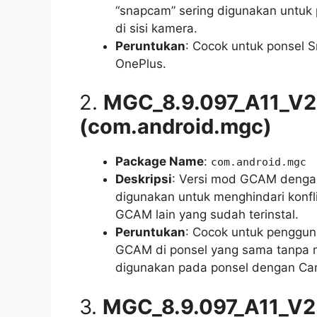
“snapcam” sering digunakan untuk 
di sisi kamera.
Peruntukan
: Cocok untuk ponsel 
OnePlus.
2.
MGC_8.9.097_A11_V
(com.android.mgc)
Package Name
:
com.android.mgc
Deskripsi
: Versi mod GCAM denga
digunakan untuk menghindari konfl
GCAM lain yang sudah terinstal.
Peruntukan
: Cocok untuk penggun
GCAM di ponsel yang sama tanpa m
digunakan pada ponsel dengan Cam
3.
MGC_8.9.097_A11_V