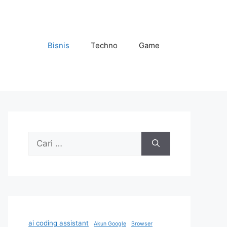
Bisnis
Techno
Game
Cari
untuk:
ai coding assistant
Akun Google
Browser