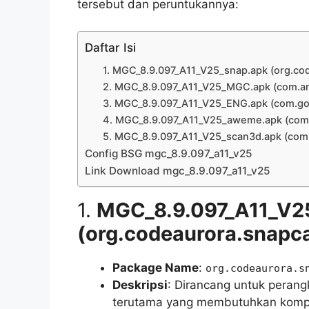
tersebut dan peruntukannya:
Daftar Isi
1. MGC_8.9.097_A11_V25_snap.apk (org.co
2. MGC_8.9.097_A11_V25_MGC.apk (com.a
3. MGC_8.9.097_A11_V25_ENG.apk (com.g
4. MGC_8.9.097_A11_V25_aweme.apk (com
5. MGC_8.9.097_A11_V25_scan3d.apk (com
Config BSG mgc_8.9.097_a11_v25
Link Download mgc_8.9.097_a11_v25
1.
MGC_8.9.097_A11_V2
(org.codeaurora.snapc
Package Name
:
org.codeaurora.s
Deskripsi
: Dirancang untuk perang
terutama yang membutuhkan kompa