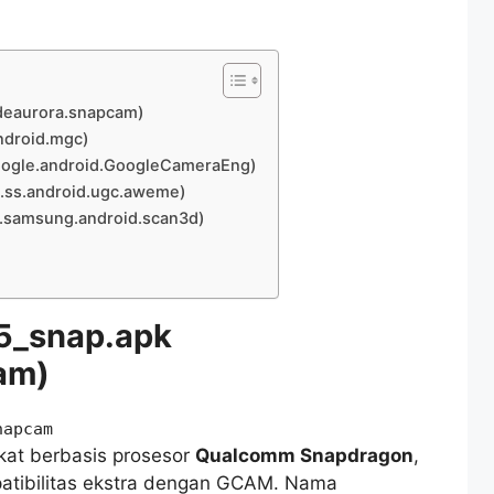
deaurora.snapcam)
ndroid.mgc)
oogle.android.GoogleCameraEng)
.ss.android.ugc.aweme)
.samsung.android.scan3d)
5_snap.apk
am)
napcam
kat berbasis prosesor
Qualcomm Snapdragon
,
tibilitas ekstra dengan GCAM. Nama