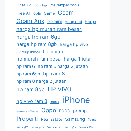
ChatGPT
developer tools
Configs
Gcam
Free AI Tools
Game
Gcam Apk
Gemini
google ai
Harga
harga hp murah ram besar
harga hp ram 6gb
harga hp ram 8gb
harga hp vivo
hp murah
HP Mirip iPhone
hp murah ram besar harga 1 juta
hp ram 6
hp ram 6 harga 2 jutaan
hp ram 8
hp ram 6gb
hp ram 8 harga 2 jutaan
HP VIVO
hp ram 8gb
iPhone
hp vivo ram 8
Infinix
Oppo
prompt
POCO
Kamera iPhone
Properti
Samsung
Real Estate
Tecno
vivo y01
vivo y02
Vivo Y02t
vivo y1s
Vivo Y15s