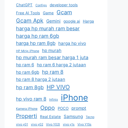
ChatGPT
developer tools
Configs
Gcam
Free AI Tools
Game
Gcam Apk
Gemini
google ai
Harga
harga hp murah ram besar
harga hp ram 6gb
harga hp ram 8gb
harga hp vivo
hp murah
HP Mirip iPhone
hp murah ram besar harga 1 juta
hp ram 6
hp ram 6 harga 2 jutaan
hp ram 8
hp ram 6gb
hp ram 8 harga 2 jutaan
HP VIVO
hp ram 8gb
iPhone
hp vivo ram 8
Infinix
Oppo
prompt
POCO
Kamera iPhone
Properti
Samsung
Real Estate
Tecno
vivo y01
vivo y02
Vivo Y02t
vivo y1s
Vivo Y15s