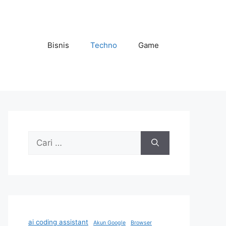
Bisnis
Techno
Game
Cari
untuk:
ai coding assistant
Akun Google
Browser