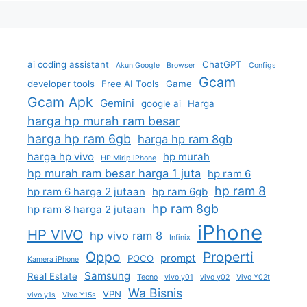
ai coding assistant
ChatGPT
Akun Google
Browser
Configs
Gcam
developer tools
Free AI Tools
Game
Gcam Apk
Gemini
google ai
Harga
harga hp murah ram besar
harga hp ram 6gb
harga hp ram 8gb
harga hp vivo
hp murah
HP Mirip iPhone
hp murah ram besar harga 1 juta
hp ram 6
hp ram 8
hp ram 6 harga 2 jutaan
hp ram 6gb
hp ram 8gb
hp ram 8 harga 2 jutaan
iPhone
HP VIVO
hp vivo ram 8
Infinix
Oppo
Properti
prompt
POCO
Kamera iPhone
Samsung
Real Estate
Tecno
vivo y01
vivo y02
Vivo Y02t
Wa Bisnis
VPN
vivo y1s
Vivo Y15s